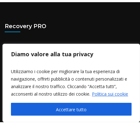
Recovery PRO
Via Rivoli, 6 - Rosta (TO)
Diamo valore alla tua privacy
Tel.
(+39) 011 1883 8834
Partita IVA 12823810010
Utilizziamo i cookie per migliorare la tua esperienza di
navigazione, offrirti pubblicità o contenuti personalizzati e
Privacy policy
analizzare il nostro traffico. Cliccando “Accetta tutti”,
Cookie policy
acconsenti al nostro utilizzo dei cookie.
Politica sui cookie
Cerca nel sito
Accettare tutto
Go